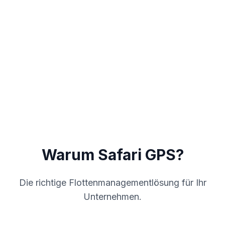
Mobile App
iOS/Android
Plattformen
Greifen Sie unterwegs auf alle Funktionen mit unserer
benutzerfreundlichen App zu.
Warum Safari GPS?
Die richtige Flottenmanagementlösung für Ihr
Unternehmen.