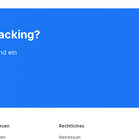
racking?
nd ein
rcen
Rechtliches
eren
Impressum