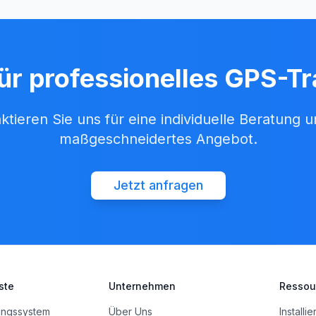
für professionelles GPS-T
ktieren Sie uns für eine individuelle Beratung u
maßgeschneidertes Angebot.
Jetzt anfragen
ste
Unternehmen
Ressou
ungssystem
Über Uns
Installi