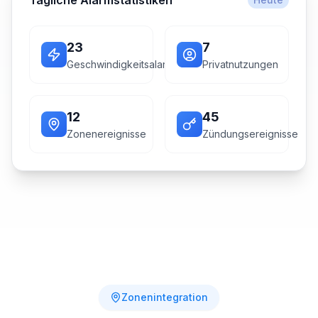
Tägliche Alarmstatistiken
23
7
Geschwindigkeitsalarme
Privatnutzungen
12
45
Zonenereignisse
Zündungsereignisse
Zonenintegration