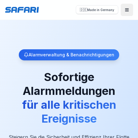
🇩🇪
Made in Germany
Menü
Alarmverwaltung & Benachrichtigungen
Sofortige
Alarmmeldungen
für alle kritischen
Ereignisse
Steigern Sie die Sicherheit und Effizienz Ihrer Flotte