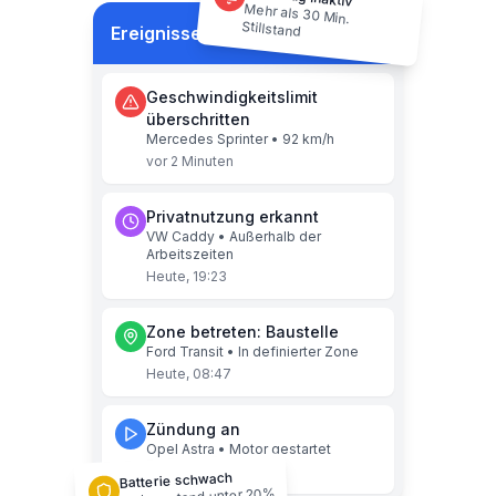
Mehr als 30 Min.
Stillstand
Ereignisse
Jetzt
Geschwindigkeitslimit
überschritten
Mercedes Sprinter • 92 km/h
vor 2 Minuten
Privatnutzung erkannt
VW Caddy • Außerhalb der
Arbeitszeiten
Heute, 19:23
Zone betreten: Baustelle
Ford Transit • In definierter Zone
Heute, 08:47
Zündung an
Opel Astra • Motor gestartet
Heute, 06:15
Batterie schwach